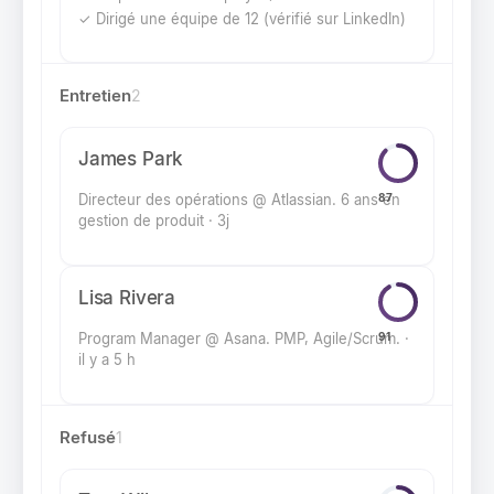
✓ Dirigé une équipe de 12 (vérifié sur LinkedIn)
✓ Certifié PMP (vérifié par le PMI)
✓ Répond aux 4 critères
Entretien
2
James Park
Directeur des opérations @ Atlassian. 6 ans en
87
gestion de produit · 3j
Lisa Rivera
Program Manager @ Asana. PMP, Agile/Scrum. ·
91
il y a 5 h
Refusé
1