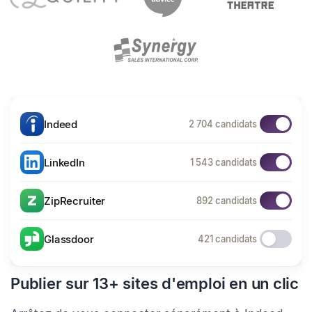
Indeed
2 704 candidats
LinkedIn
1 543 candidats
ZipRecruiter
892 candidats
Glassdoor
421 candidats