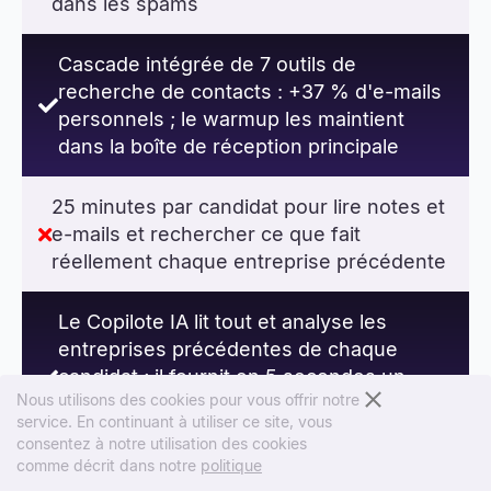
les messages atterrissent de toute façon
dans les spams
Cascade intégrée de 7 outils de
recherche de contacts : +37 % d'e-mails
personnels ; le warmup les maintient
dans la boîte de réception principale
25 minutes par candidat pour lire notes et
e-mails et rechercher ce que fait
réellement chaque entreprise précédente
Le Copilote IA lit tout et analyse les
entreprises précédentes de chaque
Nous utilisons des cookies pour vous offrir notre
service. En continuant à utiliser ce site, vous
candidat ; il fournit en 5 secondes un
consentez à notre utilisation des cookies
rapport détaillé et une recommandation
comme décrit dans notre
politique
(embauche ou refus).