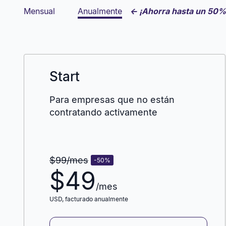
Mensual
Anualmente
← ¡Ahorra hasta un 50%
Start
Para empresas que no están
contratando activamente
$99
/mes
-50
%
$
49
/mes
USD
, facturado anualmente