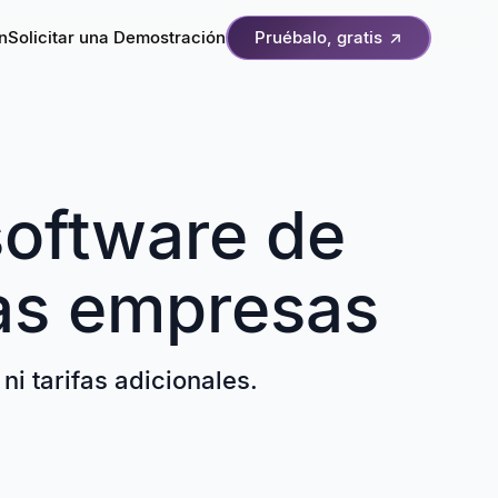
ón
Solicitar una Demostración
Pruébalo, gratis
↗
software de
as empresas
ni tarifas adicionales.