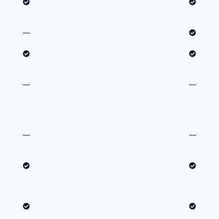
—
—
—
—
—