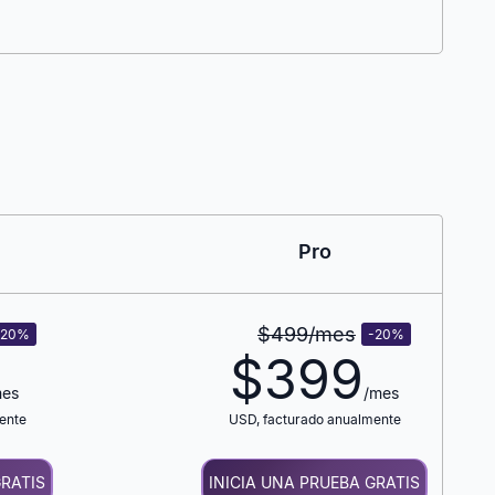
Pro
$499
/mes
-20
%
-20
%
$
399
mes
/mes
ente
USD
, facturado anualmente
GRATIS
INICIA UNA PRUEBA GRATIS