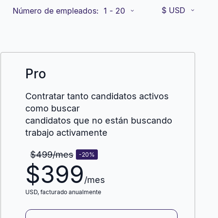
$ USD
Número de empleados:
1 - 20
Pro
Contratar tanto candidatos activos
como buscar
candidatos que no están buscando
trabajo activamente
$499
/mes
-20
%
$
399
/mes
USD
, facturado anualmente