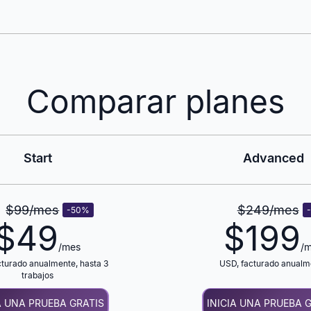
Comparar planes
Start
Advanced
$99
/mes
$249
/mes
-50
%
$
49
$
199
/mes
/
acturado anualmente, hasta 3
USD
, facturado anualm
trabajos
A UNA PRUEBA GRATIS
INICIA UNA PRUEBA 