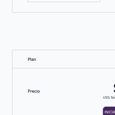
Plan
Precio
USD
, f
INICI