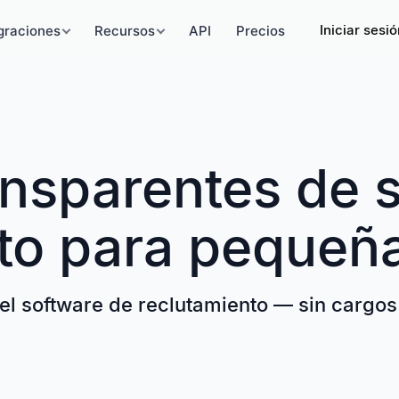
Iniciar sesi
graciones
Recursos
API
Precios
ansparentes de 
nto para pequeñ
el software de reclutamiento — sin cargos 